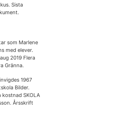
kus. Sista
okument.
star som Marlene
ns med elever.
 aug 2019 Flera
ära Gränna.
invigdes 1967
kola Bilder.
la kostnad SKOLA
sson. Årsskrift