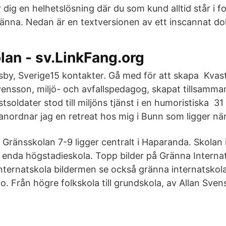
r dig en helhetslösning där du som kund alltid står i fo
ränna. Nedan är en textversionen av ett inscannat d
an - sv.LinkFang.org
sby, Sverige15 kontakter. Gå med för att skapa Kva
ensson, miljö- och avfallspedagog, skapat tillsamma
soldater stod till miljöns tjänst i en humoristiska 31
t anordnar jag en retreat hos mig i Bunn som ligger n
Gränsskolan 7-9 ligger centralt i Haparanda. Skolan 
nda högstadieskola. Topp bilder på Gränna Internats
nternatskola bildermen se också gränna internatsko
o. Från högre folkskola till grundskola, av Allan Sven