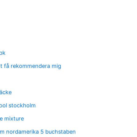
apk
tt få rekommendera mig
räcke
ool stockholm
e mixture
mm nordamerika 5 buchstaben