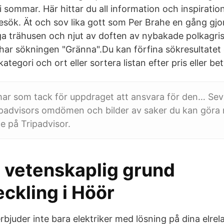
 sommar. Här hittar du all information och inspiratio
esök. Ät och sov lika gott som Per Brahe en gång gjor
a trähusen och njut av doften av nybakade polkagrisa
ar sökningen "Gränna".Du kan förfina sökresultatet
kategori och ort eller sortera listan efter pris eller be
ar som tack för uppdraget att ansvara för den… Sev
padvisors omdömen och bilder av saker du kan göra n
e på Tripadvisor.
å vetenskaplig grund
ckling i Höör
rbjuder inte bara elektriker med lösning på dina elre