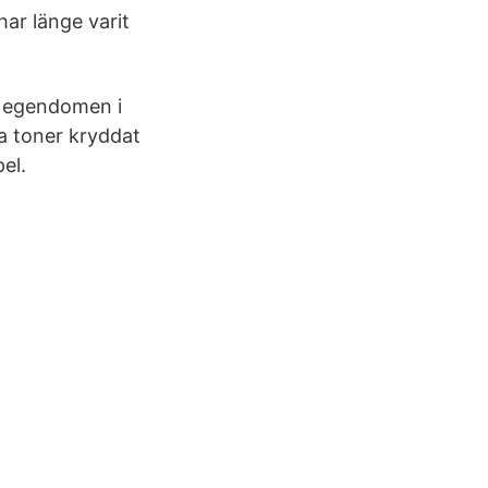
ar länge varit
a egendomen i
ka toner kryddat
el.