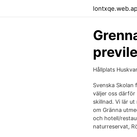
lontxqe.web.a
Grenna
previl
Hållplats Huskva
Svenska Skolan f
väljer oss därför
skillnad. Vi lär
om Gränna utmed
och hotell/resta
naturreservat, Rö