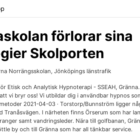
pp
skolan förlorar sina
egier Skolporten
rna Norrängsskolan, Jönköpings länstrafik
ör Etisk och Analytisk Hypnoterapi - SSEAH, Gränna. 
 att vi bryr oss! Vi utbildar dig i användbar hypnos so
 ut metoder 2021-04-03 · Torstorp/Bunnström ligger n
 Tranåsvägen. I närheten finns Örserum som har lan
uranger samt vandringsleder. Nära till golfbanan, Gr
ttle by och till Gränna som har all tänkbar service.