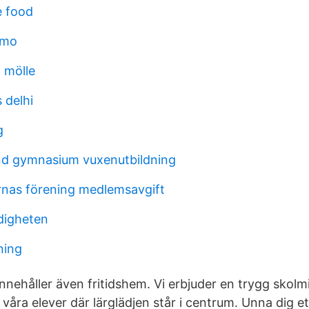
e food
lmo
 mölle
 delhi
g
nd gymnasium vuxenutbildning
rnas förening medlemsavgift
digheten
ning
nnehåller även fritidshem. Vi erbjuder en trygg skolm
våra elever där lärglädjen står i centrum. Unna dig e