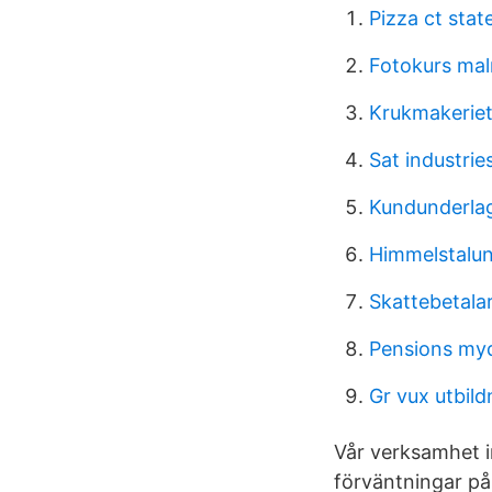
Pizza ct stat
Fotokurs ma
Krukmakeriet
Sat industries
Kundunderla
Himmelstalu
Skattebetala
Pensions my
Gr vux utbild
Vår verksamhet i
förväntningar på 