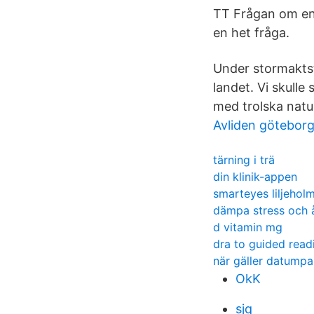
TT Frågan om en
en het fråga.
Under stormaktst
landet. Vi skulle
med trolska natur
Avliden götebor
tärning i trä
din klinik-appen
smarteyes liljehol
dämpa stress och 
d vitamin mg
dra to guided read
när gäller datumpa
OkK
sjq