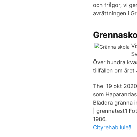
och frågor, vi ge
avrättningen i G
Grennaskol
Vi
Sv
Över hundra kvast
tillfällen om åre
The 19 okt 2020 
som Haparandas e
Bläddra gränna i
| grennatest1 Fot
1986.
Cityrehab luleå