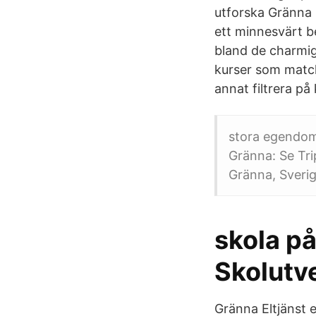
utforska Gränna i
ett minnesvärt b
bland de charmig
kurser som match
annat filtrera på 
stora egendom
Gränna: Se Tri
Gränna, Sverig
skola p
Skolutve
Gränna Eltjänst e