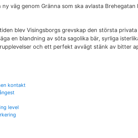
 ny väg genom Gränna som ska avlasta Brehegatan h
iden blev Visingsborgs grevskap den största privat
 säga en blandning av söta sagolika bär, syrliga isterli
upplevelser och ett perfekt avvägt stänk av bitter ap
g
men kontakt
ångest
ing level
rkering