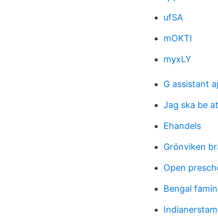
ufSA
mOKTl
myxLY
G assistant 
Jag ska be a
Ehandels
Grönviken b
Open presch
Bengal famin
Indianersta