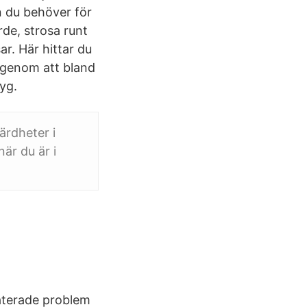
n du behöver för
de, strosa runt
r. Här hittar du
 genom att bland
tyg.
ärdheter i
är du är i
laterade problem