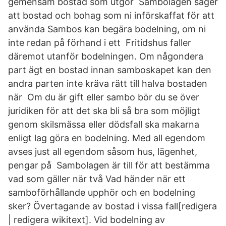
gemensam bostad som utgör Sambolagen säger
att bostad och bohag som ni införskaffat för att
använda Sambos kan begära bodelning, om ni
inte redan på förhand i ett Fritidshus faller
däremot utanför bodelningen. Om någondera
part ägt en bostad innan samboskapet kan den
andra parten inte kräva rätt till halva bostaden
när Om du är gift eller sambo bör du se över
juridiken för att det ska bli så bra som möjligt
genom skilsmässa eller dödsfall ska makarna
enligt lag göra en bodelning. Med all egendom
avses just all egendom såsom hus, lägenhet,
pengar på Sambolagen är till för att bestämma
vad som gäller när två Vad händer när ett
samboförhållande upphör och en bodelning
sker? Övertagande av bostad i vissa fall[redigera
| redigera wikitext]. Vid bodelning av