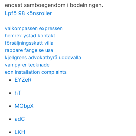
endast samboegendom i bodelningen.
Lpfö 98 könsroller
valkompassen expressen
hemrex ystad kontakt
försäljningsskatt villa
rappare fängelse usa
kjellgrens advokatbyrå uddevalla
vampyrer tecknade
eon installation complaints
EYZeR
hT
MObpX
adC
LKH