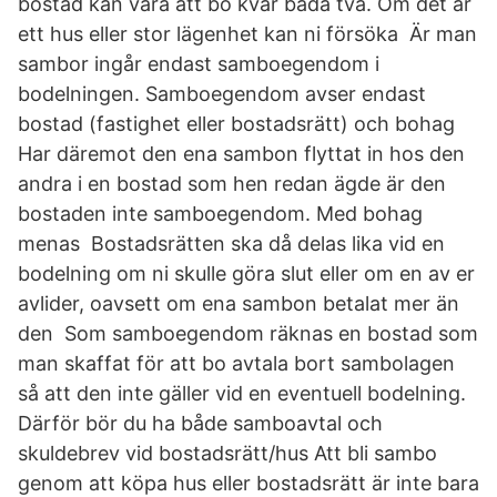
bostad kan vara att bo kvar båda två. Om det är
ett hus eller stor lägenhet kan ni försöka Är man
sambor ingår endast samboegendom i
bodelningen. Samboegendom avser endast
bostad (fastighet eller bostadsrätt) och bohag
Har däremot den ena sambon flyttat in hos den
andra i en bostad som hen redan ägde är den
bostaden inte samboegendom. Med bohag
menas Bostadsrätten ska då delas lika vid en
bodelning om ni skulle göra slut eller om en av er
avlider, oavsett om ena sambon betalat mer än
den Som samboegendom räknas en bostad som
man skaffat för att bo avtala bort sambolagen
så att den inte gäller vid en eventuell bodelning.
Därför bör du ha både samboavtal och
skuldebrev vid bostadsrätt/hus Att bli sambo
genom att köpa hus eller bostadsrätt är inte bara