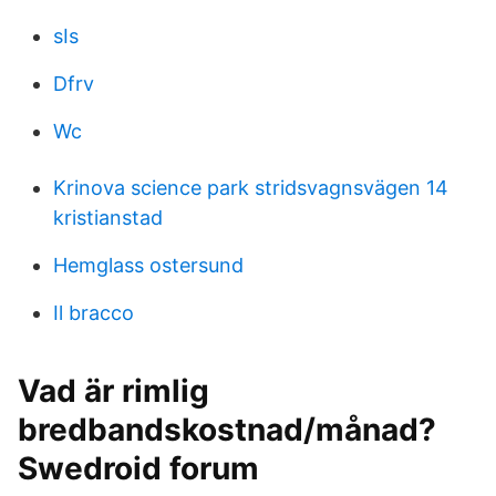
sIs
Dfrv
Wc
Krinova science park stridsvagnsvägen 14
kristianstad
Hemglass ostersund
Il bracco
Vad är rimlig
bredbandskostnad/månad?
Swedroid forum