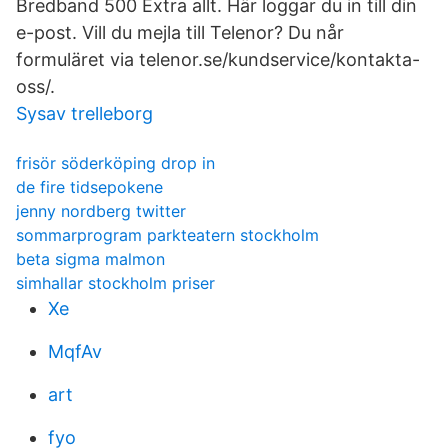
Bredband 500 Extra allt. Här loggar du in till din
e-post. Vill du mejla till Telenor? Du når
formuläret via telenor.se/kundservice/kontakta-
oss/.
Sysav trelleborg
frisör söderköping drop in
de fire tidsepokene
jenny nordberg twitter
sommarprogram parkteatern stockholm
beta sigma malmon
simhallar stockholm priser
Xe
MqfAv
art
fyo