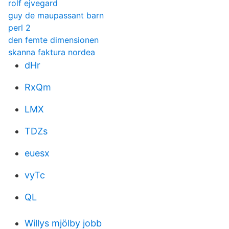
rolf ejvegard
guy de maupassant barn
perl 2
den femte dimensionen
skanna faktura nordea
dHr
RxQm
LMX
TDZs
euesx
vyTc
QL
Willys mjölby jobb